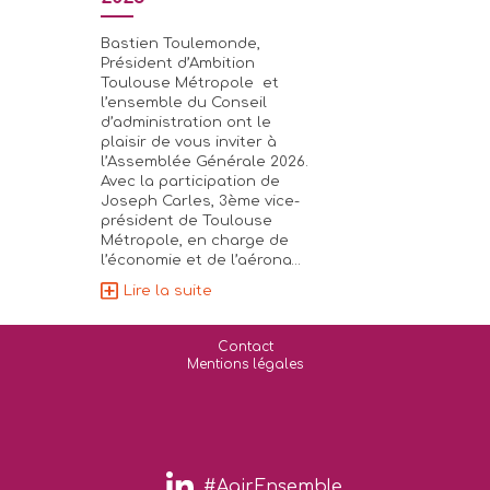
avec des p
Bastien Toulemonde,
du territo
ses
Président d’Ambition
ntre
Toulouse Métropole et
de
Donnez du s
l’ensemble du Conseil
–
projets : déc
d’administration ont le
leviers concr
plaisir de vous inviter à
actions local
l’Assemblée Générale 2026.
l’œuvre pour 
Avec la participation de
r
immobilier to
Joseph Carles, 3ème vice-
on
responsable,
président de Toulouse
inclusif, au 
Métropole, en charge de
transitions 
l’économie et de l’aérona…
sociales et
Lire la suite
environnemen
rencontre a 
partage…
Contact
Lire la sui
Mentions légales
#AgirEnsemble