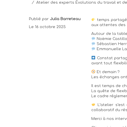
/
Atelier des experts Évolutions du travail et 
Publié par
Julia Barreteau
temps partagé, 
aux attentes des 
Le 16 octobre 2025
Autour de la tabl
Noëmie Castill
Sébastien Herre
Emmanuelle Larr
Constat partagé
avant tout flexibili
Et demain ?
Les échanges ont
Il est temps de c
La quête de flexibi
Le cadre réglemen
L’atelier s’est
collaboratif du r
Merci à nos inter