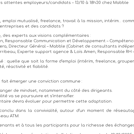
des attentes employeurs/candidats – 13/10 à 18h30 chez Mabble
emploi mutualisé, freelance, travail à la mission, intérim… co
entreprises et des candidats ?
e, des experts aux visions complémentaires :
on, Responsable Communication et Développement – Compétenc
ra, Directeur Général – Mabble (Cabinet de consultants indépe
ibeau, Experte support agence & Loïs Amen, Responsable RH – G
 : quelle que soit la forme d’emploi (intérim, freelance, group
té, réactivité et fiabilité.
 fait émerger une conviction commune :
hanger de mindset, notamment du côté des dirigeants.
lité va se poursuivre et s’intensifier.
taire devra évoluer pour permettre cette adaptation.
 conclu dans la convivialité, autour d’un moment de réseautag
éseau ATM.
venants et à tous les participants pour la richesse des échanges