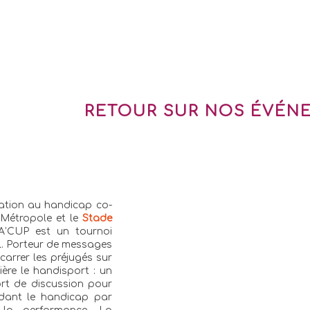
RETOUR SUR NOS ÉVÉNE
sation au handicap co-
 Métropole et le
Stade
TA’CUP est un tournoi
il. Porteur de messages
carrer les préjugés sur
ière le handisport : un
port de discussion pour
rdant le handicap par