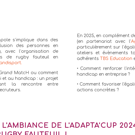
En 2025, en complément de
opole s’implique dans des
(en partenariat avec l’
A
clusion des personnes en
particulièrement sur l’égal
, avec l’organisation de
ateliers et évènements t
ises de rugby fauteuil en
adhérents
TBS Education
andisport
.
• Comment renforcer l'int
le Grand MatcH ou comment
handicap en entreprise ?
i et au handicap : un projet
itant la rencontre entre
• Comment favoriser l'égali
ecruteurs.
actions concrètes ?
L'AMBIANCE DE L'ADAPTA'CUP 202
RUGBY FAUTEUIL !