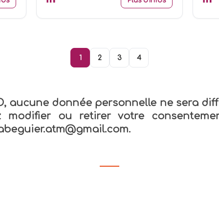
fos
Plus d'infos
1
2
3
4
 aucune donnée personnelle ne sera diff
ez modifier ou retirer votre consente
iabeguier.atm@gmail.com
.