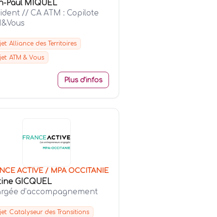
n-Paul MIQUEL
ident // CA ATM : Copilote
&Vous
jet: Alliance des Territoires
jet: ATM & Vous
Plus d'infos
NCE ACTIVE / MPA OCCITANIE
tine GICQUEL
rgée d’accompagnement
jet: Catalyseur des Transitions