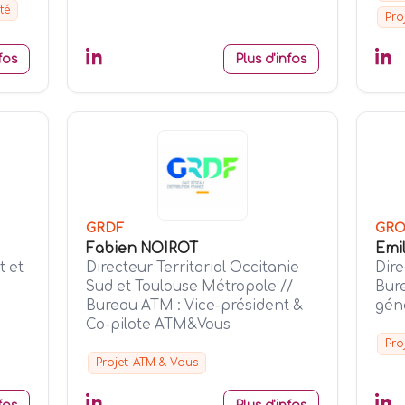
té
Pro
fos
Plus d'infos
GRDF
GRO
Fabien NOIROT
Emi
t et
Directeur Territorial Occitanie
Dir
Sud et Toulouse Métropole //
Bur
Bureau ATM : Vice-président &
gén
Co-pilote ATM&Vous
Pro
Projet: ATM & Vous