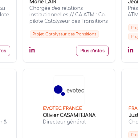
Marie LAIR
Jea
au
Chargée des relations
Prés
lote
institutionnelles // CA ATM : Co-
ATM
pilote Catalyseur des Transitions
Pro
Projet: Catalyseur des Transitions
Pro
fos
Plus d'infos
EVOTEC FRANCE
FRA
Olivier CASAMITJANA
Jus
n &
Directeur général
Cha
Pro