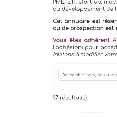
PME, ETI, start-up, méd
au développement de leu
Cet annuaire est rése
ou de prospection est e
Vous êtes adhérent 
l’adhésion) pour acc
invitons à modifier votr
37 résultat(s)