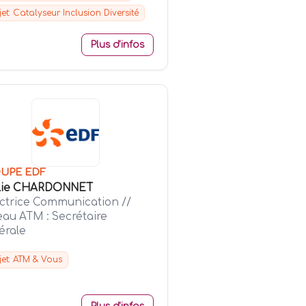
jet: Catalyseur Inclusion Diversité
Plus d'infos
UPE EDF
lie CHARDONNET
ectrice Communication //
eau ATM : Secrétaire
érale
jet: ATM & Vous