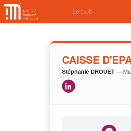
Le club
CAISSE D'EP
Stéphanie DROUET
— Man