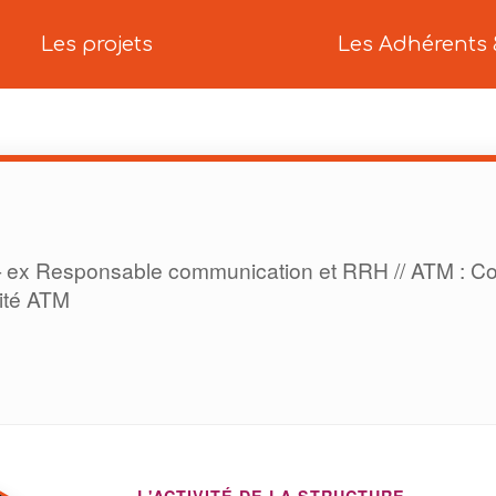
Les projets
Les Adhérents 
 ex Responsable communication et RRH // ATM : Co-
sité ATM